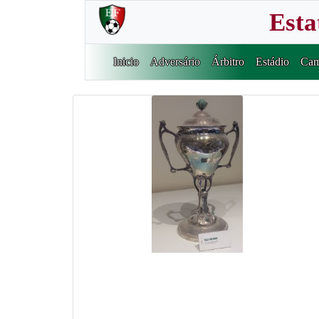
Esta
Inicio
Adversário
Árbitro
Estádio
Cam