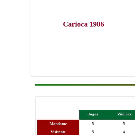
Carioca 1906
Jogos
Vitórias
Mandante
5
5
Visitante
5
4