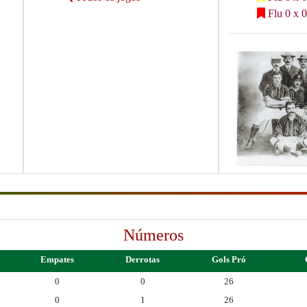
Flu 0 x 0
Números
Empates
Derrotas
Gols Pró
0
0
26
0
1
26