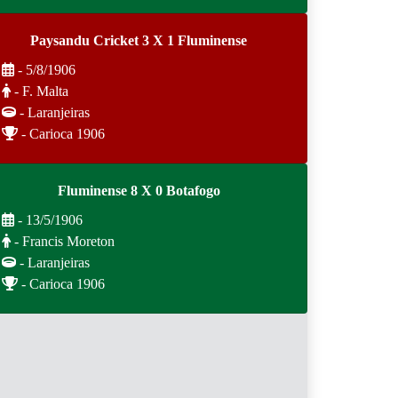
Paysandu Cricket 3 X 1 Fluminense
- 5/8/1906
- F. Malta
- Laranjeiras
- Carioca 1906
Fluminense 8 X 0 Botafogo
- 13/5/1906
- Francis Moreton
- Laranjeiras
- Carioca 1906