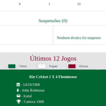
0
1
52
Suspensões (0)
Nenhum técnico foi suspenso
Últimos 12 Jogos
Vitória
Empate
Derrota
Rio Cricket 1 X 4 Fluminense
- 14/10/1906
- John Robinson
- Icaraí
- Carioca 1906