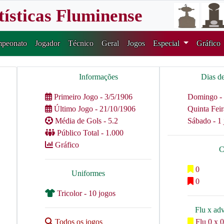
tísticas Fluminense
peonato
Jogador
Técnico
Geral
Jogos
Especial
Gráfico
Informações
Dias d
Primeiro Jogo - 3/5/1906
Domingo - 
Último Jogo - 21/10/1906
Quinta Feir
Média de Gols - 5.2
Sábado - 1 
Público Total - 1.000
Gráfico
C
0
Uniformes
0
Tricolor - 10 jogos
Flu x ad
Todos os jogos
Flu 0 x 0