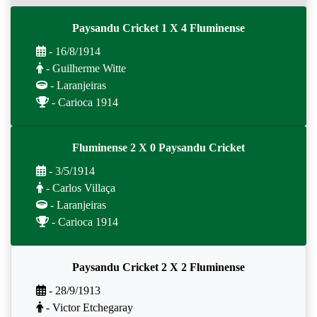
Paysandu Cricket 1 X 4 Fluminense
- 16/8/1914
- Guilherme Witte
- Laranjeiras
- Carioca 1914
Fluminense 2 X 0 Paysandu Cricket
- 3/5/1914
- Carlos Villaça
- Laranjeiras
- Carioca 1914
Paysandu Cricket 2 X 2 Fluminense
- 28/9/1913
- Victor Etchegaray