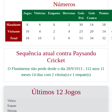
Números
Jogos
Vitórias
Empates
Derrotas
Gols
Gols
Pontos
Pró
Contra
Mandante
8
6
0
2
30
14
18
Visitante
10
4
2
4
23
20
14
Total
18
10
2
6
53
34
32
Sequência atual contra Paysandu
Cricket
O Fluminense não perde desde o dia 28/9/1913 - 112 anos 11
meses 14 dias com 2 vitoria(s) e 1 empate(s)
Últimos 12 Jogos
Vitória
Empate
Derrota