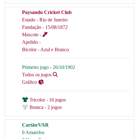
Paysandu Cricket Club
Estado - Rio de Janeiro
Fundação - 15/08/1872
Mascote -
Apelido -
Bicolor - Azul e Branco
Primeiro jogo - 26/10/1902
Todos os jogos
Gráfico
Tricolor - 16 jogos
Branca - 2 jogos
Cartão/VAR
0 Amarelos