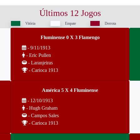
Últimos 12 Jogos
Vitória
Empate
Derrota
Fluminense 0 X 3 Flamengo
- 9/11/1913
- Eric Pullen
- Laranjeiras
- Carioca 1913
América 5 X 4 Fluminense
- 12/10/1913
- Hugh Graham
- Campos Sales
- Carioca 1913