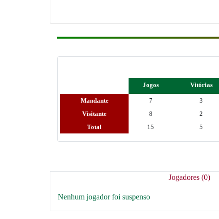
Jogos
Vitórias
Mandante
7
3
Visitante
8
2
Total
15
5
Jogadores (0)
Nenhum jogador foi suspenso