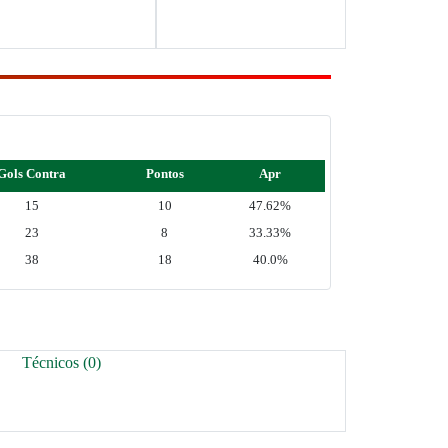
Gols Contra
Pontos
Apr
15
10
47.62%
23
8
33.33%
38
18
40.0%
Técnicos (0)