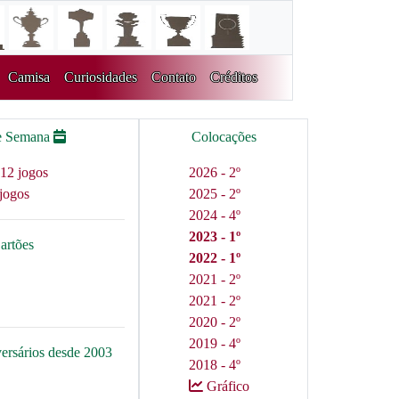
Camisa
Curiosidades
Contato
Créditos
e Semana
Colocações
12 jogos
2026 - 2º
jogos
2025 - 2º
2024 - 4º
2023 - 1º
artões
2022 - 1º
2021 - 2º
2021 - 2º
2020 - 2º
2019 - 4º
versários desde 2003
2018 - 4º
Gráfico