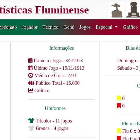
tísticas Fluminense
peonato
Jogador
Técnico
Geral
Jogos
Especial
Gráfico
Informações
Dias d
Primeiro Jogo - 3/5/1913
Domingo - 
Último Jogo - 15/11/1913
Sábado - 3 
Média de Gols - 2.93
Público Total - 15.000
C
Gráfico
0
0
Uniformes
Tricolor - 11 jogos
Flu x ad
Branca - 4 jogos
Flu 0 x 0
Flu 0 x 0