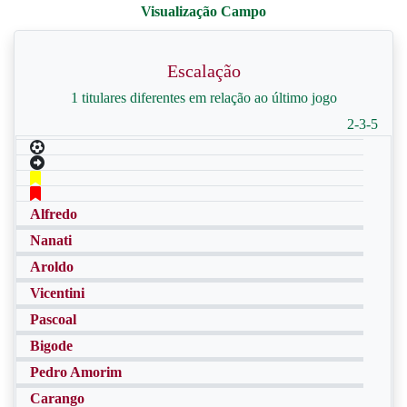
Escalação
1 titulares diferentes em relação ao último jogo
2-3-5
Alfredo
Nanati
Aroldo
Vicentini
Pascoal
Bigode
Pedro Amorim
Carango