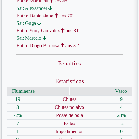
Entra: Martinelli
aos 45'
Sai: Alexsander
Entra: Danielzinho
aos 70'
Sai: Guga
Entra: Yony Gonzalez
aos 81'
Sai: Marcelo
Entra: Diogo Barbosa
aos 81'
Penalties
Estatísticas
Fluminense
Vasco
19
Chutes
9
8
Chutes no alvo
4
72%
Posse de bola
28%
7
Faltas
12
1
Impedimentos
0