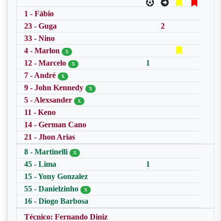
1 - Fábio
23 - Guga
2
33 - Nino
4 - Marlon
X
12 - Marcelo
1
X
7 - André
X
9 - John Kennedy
X
5 - Alexsander
X
11 - Keno
14 - German Cano
21 - Jhon Arias
8 - Martinelli
X
45 - Lima
1
15 - Yony Gonzalez
55 - Danielzinho
X
16 - Diogo Barbosa
Técnico: Fernando Diniz