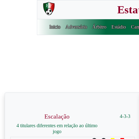
Esta
Inicio
Adversário
Árbitro
Estádio
Cam
Escalação
4-3-3
4 titulares diferentes em relação ao último
jogo