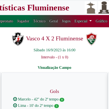
tísticas Fluminense
peonato
Jogador
Técnico
Geral
Jogos
Especial
Gráfico
Vasco 4 X 2 Fluminense
Sábado 16/9/2023 às 16:00
Intervalo - (1 x 0)
Gols
Marcelo - 42'' do 2º tempo
8
Lima - 10' do 2º tempo
5