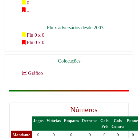
0
1
Flu x adversários desde 2003
Flu 0 x 0
Flu 0 x 0
Colocações
Gráfico
Números
Jogos
Vitórias
Empates
Derrotas
Gols
Gols
Ponto
Pró
Contra
Mandante
0
0
0
0
0
0
0