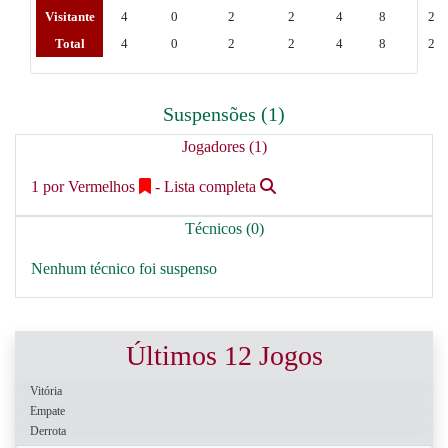
Visitante
4
0
2
2
4
8
2
Total
4
0
2
2
4
8
2
Suspensões (1)
Jogadores (1)
1 por Vermelhos
- Lista completa
Técnicos (0)
Nenhum técnico foi suspenso
Últimos 12 Jogos
Vitória
Empate
Derrota