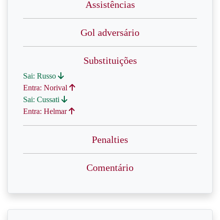
Assistências
Gol adversário
Substituições
Sai: Russo
Entra: Norival
Sai: Cussati
Entra: Helmar
Penalties
Comentário