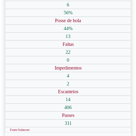
6
56%
Posse de bola
44%
13
Faltas
22
0
Impedimentos
4
2
Escanteios
14
406
Passes
311
Fonte:Sofascore