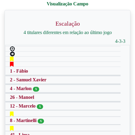
Escalação
4 titulares diferentes em relação ao último jogo
4-3-3
1 - Fábio
2 - Samuel Xavier
4 - Marlon
X
26 - Manoel
12 - Marcelo
X
8 - Martinelli
X
45 - Lima