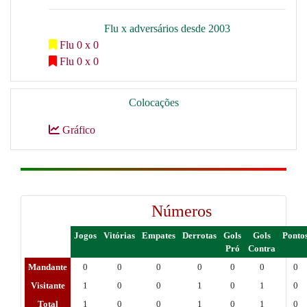
Flu x adversários desde 2003
Flu 0 x 0
Flu 0 x 0
Colocações
Gráfico
Números
Jogos
Vitórias
Empates
Derrotas
Gols
Gols
Ponto
Pró
Contra
Mandante
0
0
0
0
0
0
0
Visitante
1
0
0
1
0
1
0
Total
1
0
0
1
0
1
0