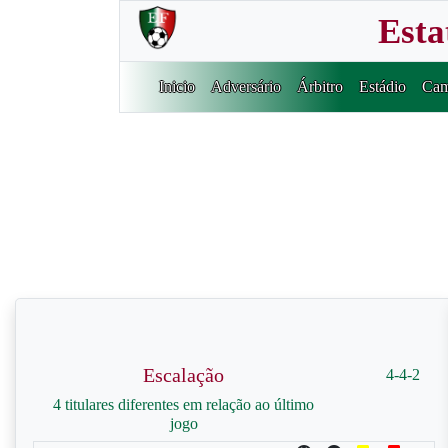
Esta
Inicio
Adversário
Árbitro
Estádio
Cam
Escalação
4-4-2
4 titulares diferentes em relação ao último
jogo