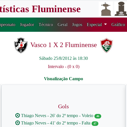
tísticas Fluminense
peonato
Jogador
Técnico
Geral
Jogos
Especial
Gráfico
Vasco 1 X 2 Fluminense
Sábado 25/8/2012 às 18:30
Intervalo - (0 x 0)
Gols
Thiago Neves - 26' do 2º tempo - Voleio
46
Thiago Neves - 41' do 2º tempo - Falta
47