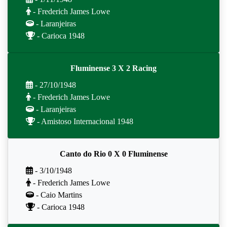
- Frederich James Lowe
- Laranjeiras
- Carioca 1948
Fluminense 3 X 2 Racing
- 27/10/1948
- Frederich James Lowe
- Laranjeiras
- Amistoso Internacional 1948
Canto do Rio 0 X 0 Fluminense
- 3/10/1948
- Frederich James Lowe
- Caio Martins
- Carioca 1948