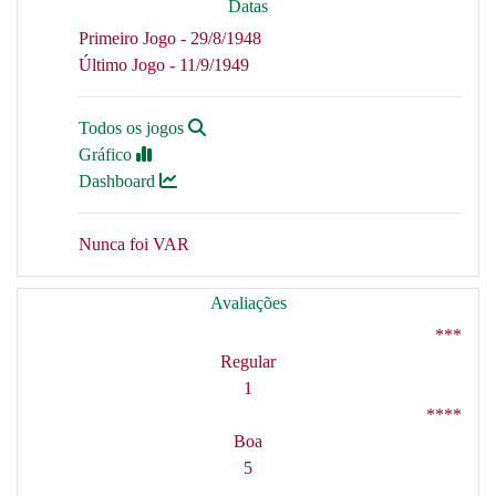
Datas
Primeiro Jogo - 29/8/1948
Último Jogo - 11/9/1949
Todos os jogos
Gráfico
Dashboard
Nunca foi VAR
Avaliações
***
Regular
1
****
Boa
5