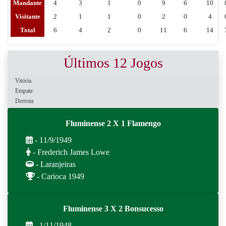
Mandante
4
3
1
0
9
6
10
Visitante
2
1
1
0
2
0
4
Total
6
4
2
0
11
6
14
Últimos 12 Jogos
Vitória
Empate
Derrota
Fluminense 2 X 1 Flamengo
- 11/9/1949
- Frederich James Lowe
- Laranjeiras
- Carioca 1949
Fluminense 3 X 2 Bonsucesso
- 1/11/1948