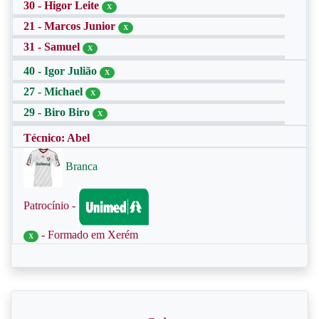
30 - Higor Leite
X
21 - Marcos Junior
X
31 - Samuel
X
40 - Igor Julião
X
27 - Michael
X
29 - Biro Biro
X
Técnico: Abel
Branca
Patrocínio -
- Formado em Xerém
X