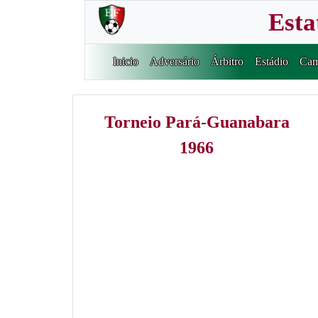
Esta
Inicio
Adversário
Árbitro
Estádio
Cam
Torneio Pará-Guanabara
1966