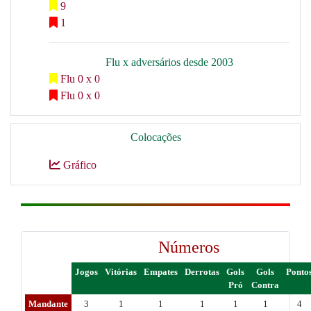
9
1
Flu x adversários desde 2003
Flu 0 x 0
Flu 0 x 0
Colocações
Gráfico
Números
Jogos
Vitórias
Empates
Derrotas
Gols
Gols
Ponto
Pró
Contra
Mandante
3
1
1
1
1
1
4