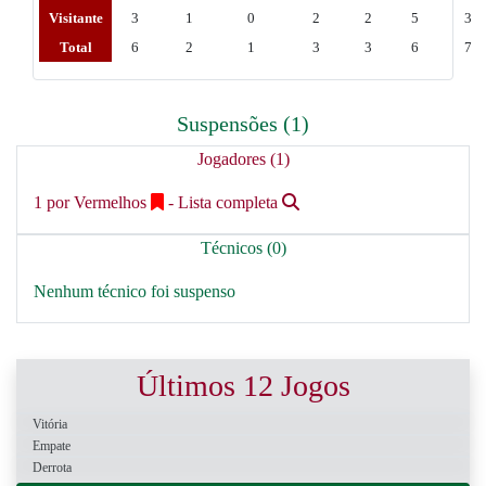
Visitante
3
1
0
2
2
5
3
Total
6
2
1
3
3
6
7
Suspensões (1)
Jogadores (1)
1 por Vermelhos
- Lista completa
Técnicos (0)
Nenhum técnico foi suspenso
Últimos 12 Jogos
Vitória
Empate
Derrota