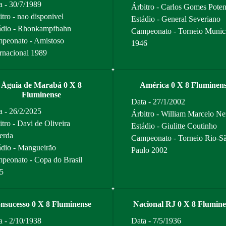
a - 30/7/1989
Árbitro - Carlos Gomes Pote
itro - nao disponivel
Estádio - General Severiano
ádio - Rhonkampfbahn
Campeonato - Torneio Munic
peonato - Amistoso
1946
ernacional 1989
Águia de Marabá 0 X 8
América 0 X 8 Fluminen
Fluminense
Data - 27/1/2002
a - 26/2/2025
Árbitro - William Marcelo Ne
itro - Davi de Oliveira
Estádio - Giulitte Coutinho
erda
Campeonato - Torneio Rio-S
ádio - Mangueirão
Paulo 2002
peonato - Copa do Brasil
5
nsucesso 0 X 8 Fluminense
Nacional RJ 0 X 8 Flumine
a - 2/10/1938
Data - 7/5/1936