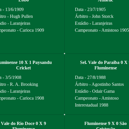
a - 13/6/1909
Data - 23/7/1905
itro - Hugh Pullen
Árbitro - John Storck
dio - Laranjeiras
Estádio - Laranjeiras
peonato - Carioca 1909
Campeonato - Amistoso 1905
uminense 10 X 1 Paysandu
Sel. Vale do Paraiba 0 X
Cricket
Fluminense
a - 3/5/1908
Data - 27/8/1988
itro - R. A. Brooking
Árbitro - Agostinho Santos
dio - Laranjeiras
Estádio - Odair Gama
peonato - Carioca 1908
Campeonato - Amistoso
Interestadual 1988
Vale do Rio Doce 0 X 9
Fluminense 9 X 0 São
Fluminense
Cristovão