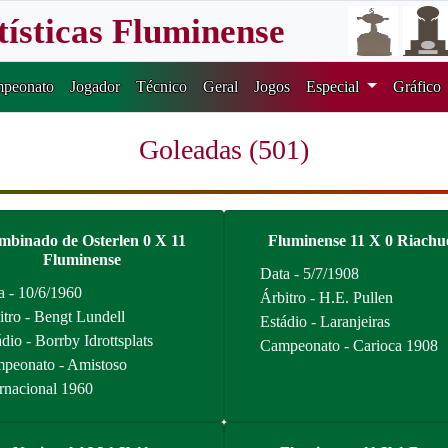
tísticas Fluminense
peonato
Jogador
Técnico
Geral
Jogos
Especial
Gráfico
Goleadas (501)
binado de Osterlen 0 X 11
Fluminense 11 X 0 Riachu
Fluminense
Data - 5/7/1908
a - 10/6/1960
Árbitro - H.E. Pullen
itro - Bengt Lundell
Estádio - Laranjeiras
dio - Borrby Idrottsplats
Campeonato - Carioca 1908
peonato - Amistoso
ernacional 1960