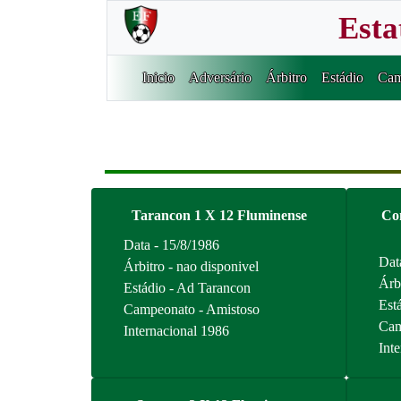
Esta
Inicio
Adversário
Árbitro
Estádio
Cam
Tarancon 1 X 12 Fluminense
Com
Data - 15/8/1986
Dat
Árbitro - nao disponivel
Árb
Estádio - Ad Tarancon
Está
Campeonato - Amistoso
Cam
Internacional 1986
Int