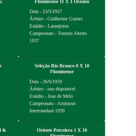
u
Fluminense 11 X 1 Oceano
Data - 23/5/1937
Árbitro - Guilherme Gomes
Estádio - Laranjeiras
Campeonato - Torneio Aberto
1937
e
Seleção Rio Branco 0 X 10
Fluminense
Data - 26/6/1959
Árbitro - nao disponivel
Estádio - Jose de Melo
Campeonato - Amistoso
Interestadual 1959
l &
Oriente Petrolero 1 X 10
Fluminense