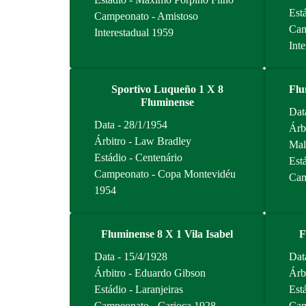
Está
Campeonato - Amistoso
Cam
Interestadual 1959
Int
Sportivo Luqueño 1 X 8
Flu
Fluminense
Dat
Data - 28/1/1954
Árb
Árbitro - Law Bradley
Mal
Estádio - Centenário
Está
Campeonato - Copa Montevidéu
Cam
1954
Fluminense 8 X 1 Vila Isabel
F
Data - 15/4/1928
Dat
Árbitro - Eduardo Gibson
Árb
Estádio - Laranjeiras
Está
Campeonato - Carioca 1928
Cam