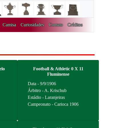
Camisa
Curiosidades
Contato
Créditos
elo
Football & Athletic 0 X 11
Fluminense
Data - 9/9/1906
Árbitro - A. Krischub
Estádio - Laranjeiras
Campeonato - Carioca 1906