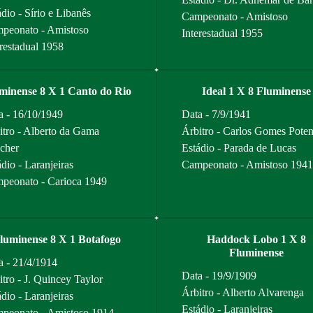
dio - Sírio e Libanês
Campeonato - Amistoso
peonato - Amistoso
Interestadual 1955
erestadual 1958
minense 8 X 1 Canto do Rio
Ideal 1 X 8 Fluminense
a - 16/10/1949
Data - 7/9/1941
itro - Alberto da Gama
Árbitro - Carlos Gomes Pote
cher
Estádio - Parada de Lucas
dio - Laranjeiras
Campeonato - Amistoso 1941
peonato - Carioca 1949
luminense 8 X 1 Botafogo
Haddock Lobo 1 X 8
Fluminense
a - 21/4/1914
Data - 19/9/1909
itro - J. Quincey Taylor
Árbitro - Alberto Alvarenga
dio - Laranjeiras
Estádio - Laranjeiras
peonato - Amistoso 1914