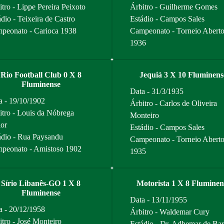
itro - Lippe Pereira Peixoto
Árbitro - Guilherme Gomes
dio - Teixeira de Castro
Estádio - Campos Sales
peonato - Carioca 1938
Campeonato - Torneio Abert
1936
Rio Football Club 0 X 8
Jequiá 3 X 10 Fluminens
Fluminense
Data - 31/3/1935
a - 19/10/1902
Árbitro - Carlos de Oliveira
itro - Louis da Nóbrega
Monteiro
ior
Estádio - Campos Sales
ádio - Rua Paysandu
Campeonato - Torneio Abert
peonato - Amistoso 1902
1935
Sírio Libanês-GO 1 X 8
Motorista 1 X 8 Fluminen
Fluminense
Data - 13/11/1955
a - 20/12/1958
Árbitro - Waldemar Cury
itro - José Monteiro
Estádio - Dr. Adhemar de Bar