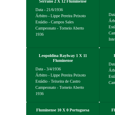
Serrano 2 X 12 Fluminense
Data - 21/6/1936
Dat
Árbitro - Lippe Pereira Peixoto
Árb
Estádio - Campos Sales
Est
Campeonato - Torneio Aberto
Cam
1936
Int
Leopoldina Raylway 1 X 11
Fluminense
Dat
Data - 3/4/1936
Árb
Árbitro - Lippe Pereira Peixoto
Está
Estádio - Teixeira de Castro
Cam
Campeonato - Torneio Aberto
1936
Fluminense 10 X 0 Portuguesa
F