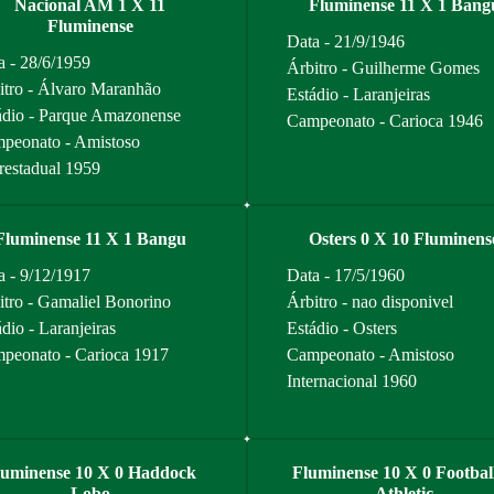
Nacional AM 1 X 11
Fluminense 11 X 1 Bang
Fluminense
Data - 21/9/1946
a - 28/6/1959
Árbitro - Guilherme Gomes
itro - Álvaro Maranhão
Estádio - Laranjeiras
ádio - Parque Amazonense
Campeonato - Carioca 1946
peonato - Amistoso
erestadual 1959
Fluminense 11 X 1 Bangu
Osters 0 X 10 Fluminens
a - 9/12/1917
Data - 17/5/1960
itro - Gamaliel Bonorino
Árbitro - nao disponivel
dio - Laranjeiras
Estádio - Osters
peonato - Carioca 1917
Campeonato - Amistoso
Internacional 1960
luminense 10 X 0 Haddock
Fluminense 10 X 0 Footbal
Lobo
Athletic