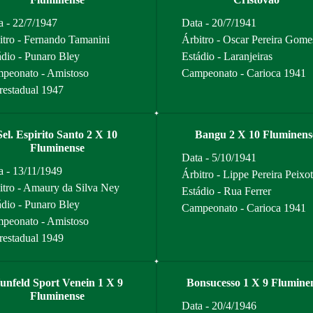
a - 22/7/1947
Data - 20/7/1941
itro - Fernando Tamanini
Árbitro - Oscar Pereira Gome
ádio - Punaro Bley
Estádio - Laranjeiras
peonato - Amistoso
Campeonato - Carioca 1941
erestadual 1947
Sel. Espirito Santo 2 X 10
Bangu 2 X 10 Fluminens
Fluminense
Data - 5/10/1941
a - 13/11/1949
Árbitro - Lippe Pereira Peixo
itro - Amaury da Silva Ney
Estádio - Rua Ferrer
ádio - Punaro Bley
Campeonato - Carioca 1941
peonato - Amistoso
erestadual 1949
unfeld Sport Venein 1 X 9
Bonsucesso 1 X 9 Flumine
Fluminense
Data - 20/4/1946