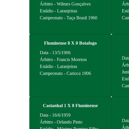
Árbitro - Wilmes Gonçalves
Árb
Estádio - Laranjeiras
Está
Campeonato - Taça Brasil 1960
Cam
Fluminense 8 X 0 Botafogo
Data - 13/5/1906
Dat
Árbitro - Francis Moreton
Árb
Estádio - Laranjeiras
Jun
Campeonato - Carioca 1906
Est
Cam
Castanhal 1 X 8 Fluminense
Data - 16/6/1959
Dat
Árbitro - Orlando Pinto
Árb
Estádio - Máximo Porpino Filho