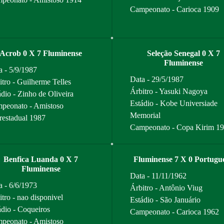
Campeonato - Carioca 1909
Acrob 0 X 7 Fluminense
Seleção Senegal 0 X 7
Fluminense
a - 5/9/1987
Data - 29/5/1987
itro - Guilherme Telles
Árbitro - Yasuki Nagoya
ádio - Zinho de Oliveira
Estádio - Kobe Universiade
peonato - Amistoso
Memorial
erestadual 1987
Campeonato - Copa Kirim 1
Benfica Luanda 0 X 7
Fluminense 7 X 0 Portugu
Fluminense
Data - 11/11/1962
a - 6/6/1973
Árbitro - Antônio Viug
itro - nao disponivel
Estádio - São Januário
ádio - Coqueiros
Campeonato - Carioca 1962
peonato - Amistoso