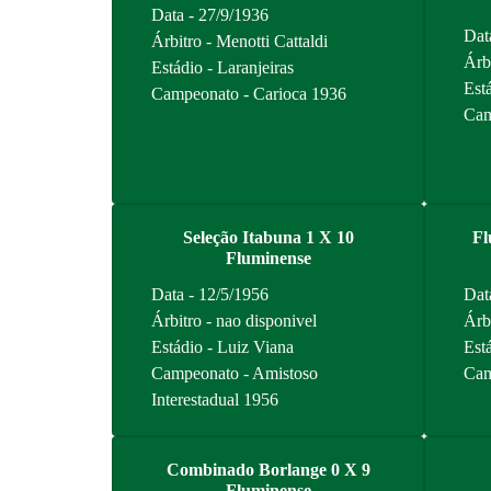
Data - 27/9/1936
Dat
Árbitro - Menotti Cattaldi
Árb
Estádio - Laranjeiras
Está
Campeonato - Carioca 1936
Cam
Seleção Itabuna 1 X 10
Fl
Fluminense
Data - 12/5/1956
Dat
Árbitro - nao disponivel
Árb
Estádio - Luiz Viana
Está
Campeonato - Amistoso
Cam
Interestadual 1956
Combinado Borlange 0 X 9
Fluminense