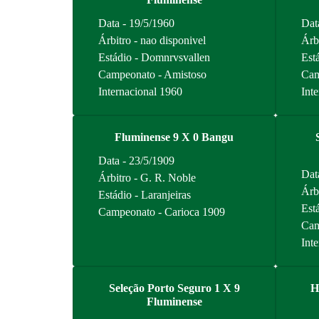
Data - 19/5/1960
Dat
Árbitro - nao disponivel
Árb
Estádio - Domnrvsvallen
Est
Campeonato - Amistoso
Cam
Internacional 1960
Int
Fluminense 9 X 0 Bangu
Data - 23/5/1909
Dat
Árbitro - G. R. Noble
Árb
Estádio - Laranjeiras
Est
Campeonato - Carioca 1909
Cam
Int
Seleção Porto Seguro 1 X 9
H
Fluminense