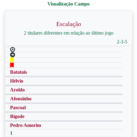
Escalação
2 titulares diferentes em relação ao último jogo
2-3-5
Batatais
Hélvio
Aroldo
Afonsinho
Pascoal
Bigode
Pedro Amorim
1