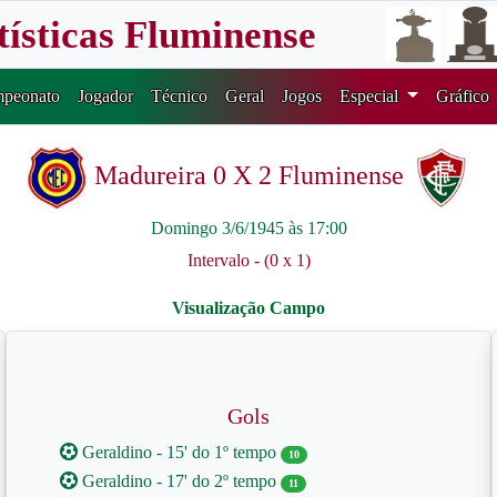
tísticas Fluminense
peonato
Jogador
Técnico
Geral
Jogos
Especial
Gráfico
Madureira 0 X 2 Fluminense
Domingo 3/6/1945 às 17:00
Intervalo - (0 x 1)
Gols
Geraldino - 15' do 1º tempo
10
Geraldino - 17' do 2º tempo
11