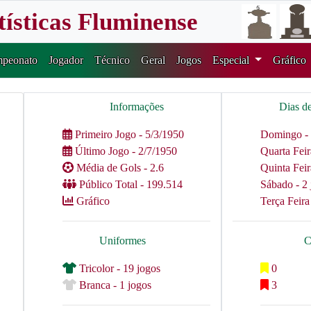
tísticas Fluminense
peonato
Jogador
Técnico
Geral
Jogos
Especial
Gráfico
Informações
Dias d
Primeiro Jogo - 5/3/1950
Domingo - 
Último Jogo - 2/7/1950
Quarta Feir
Média de Gols - 2.6
Quinta Feir
Público Total - 199.514
Sábado - 2 
Gráfico
Terça Feira
Uniformes
C
Tricolor - 19 jogos
0
Branca - 1 jogos
3