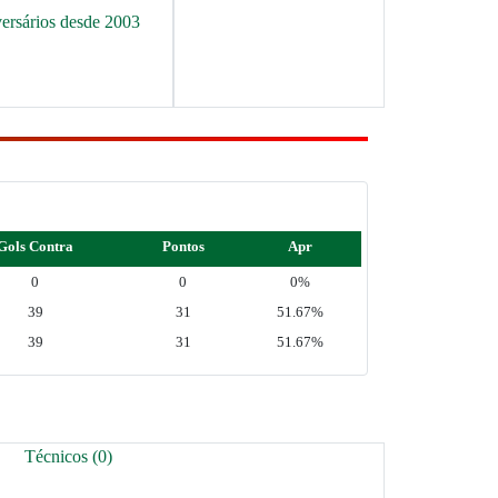
versários desde 2003
Gols Contra
Pontos
Apr
0
0
0%
39
31
51.67%
39
31
51.67%
Técnicos (0)