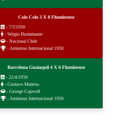
Colo Colo 3 X 0 Fluminense
- 7/5/1950
- Sérgio Bustamante
- Nacional Chile
- Amistoso Internacional 1950
Barcelona Guaiaquil 4 X 6 Fluminense
- 22/4/1950
- Gustavo Matteus
- George Capwell
- Amistoso Internacional 1950