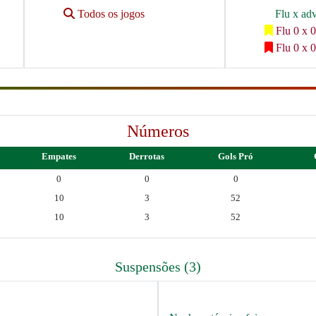
Todos os jogos
Flu x ad
Flu 0 x 0
Flu 0 x 0
Números
Empates
Derrotas
Gols Pró
0
0
0
10
3
52
10
3
52
Suspensões (3)