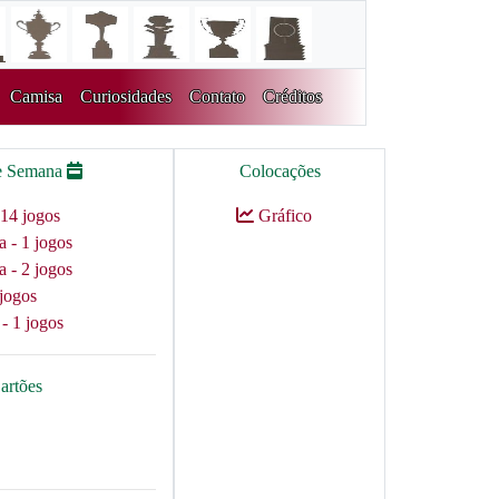
Camisa
Curiosidades
Contato
Créditos
e Semana
Colocações
14 jogos
Gráfico
a - 1 jogos
a - 2 jogos
jogos
 - 1 jogos
artões