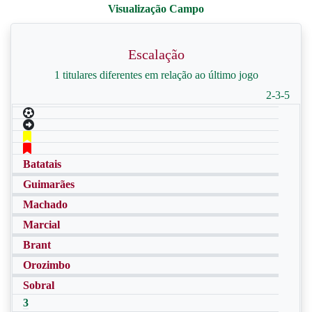
Escalação
1 titulares diferentes em relação ao último jogo
2-3-5
Batatais
Guimarães
Machado
Marcial
Brant
Orozimbo
Sobral
3