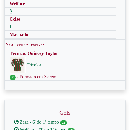
Welfare
3
Celso
1
Machado
Não tivemos reservas
Técnico: Quincey Taylor
Tricolor
- Formado em Xerém
X
Gols
Zezé - 6' do 1º tempo
22
Welfare - 22' do 1º tempo