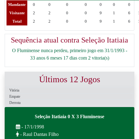
Mandante
0
0
0
0
0
0
0
Visitante
2
2
0
0
9
1
6
Total
2
2
0
0
9
1
6
Sequência atual contra Seleção Itatiaia
O Fluminense nunca perdeu, primeiro jogo em 31/1/1993 -
33 anos 6 meses 17 dias com 2 vitoria(s)
Últimos 12 Jogos
Vitória
Empate
Derrota
Seleção Itatiaia 0 X 3 Fluminense
- 17/1/1998
- Raul Dantas Filho