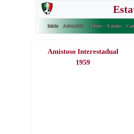
Esta
Inicio
Adversário
Árbitro
Estádio
Cam
Amistoso Interestadual
1959