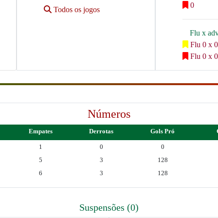
0
Todos os jogos
Flu x ad
Flu 0 x 0
Flu 0 x 0
Números
Empates
Derrotas
Gols Pró
1
0
0
5
3
128
6
3
128
Suspensões (0)