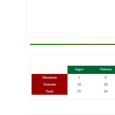
Jogos
Vitórias
Mandante
1
0
Visitante
34
26
Total
35
26