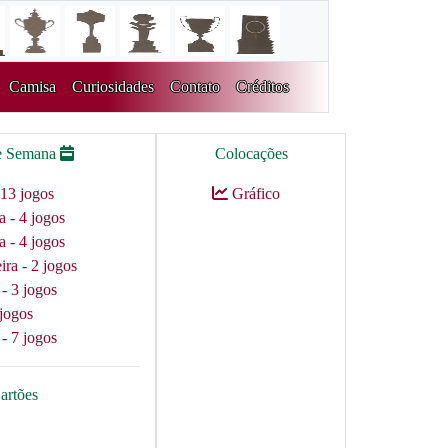
Camisa
Curiosidades
Contato
Créditos
e Semana
Colocações
13 jogos
Gráfico
a - 4 jogos
a - 4 jogos
ra - 2 jogos
 - 3 jogos
jogos
 - 7 jogos
artões