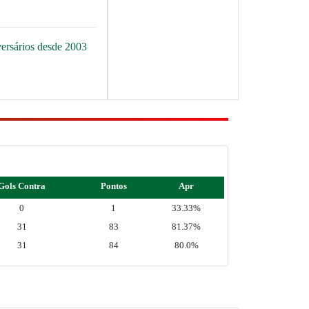
versários desde 2003
Gols Contra
Pontos
Apr
0
1
33.33%
31
83
81.37%
31
84
80.0%