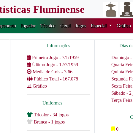
tísticas Fluminense
peonato
Jogador
Técnico
Geral
Jogos
Especial
Gráfico
Informações
Dias d
Primeiro Jogo - 7/1/1959
Domingo - 
Último Jogo - 12/7/1959
Quarta Feir
Média de Gols - 3.66
Quinta Feir
Público Total - 167.078
Segunda Fei
Gráfico
Sexta Feira
Sábado - 2 
Terça Feira
Uniformes
Tricolor - 34 jogos
C
Branca - 1 jogos
0