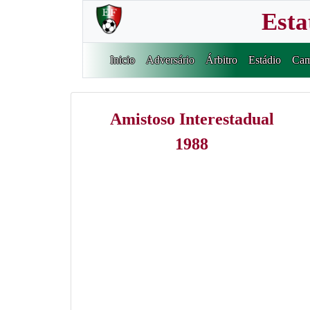
Esta
Inicio
Adversário
Árbitro
Estádio
Cam
Amistoso Interestadual
1988