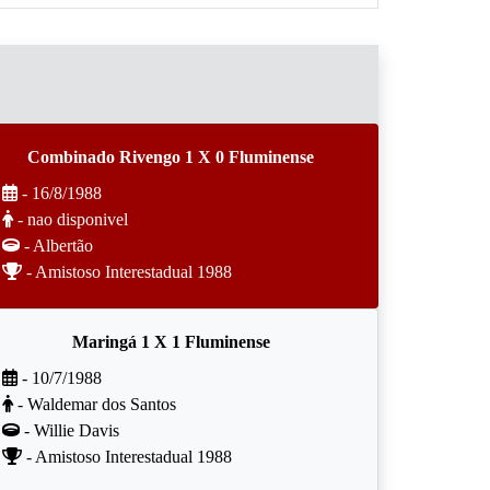
Combinado Rivengo 1 X 0 Fluminense
- 16/8/1988
- nao disponivel
- Albertão
- Amistoso Interestadual 1988
Maringá 1 X 1 Fluminense
- 10/7/1988
- Waldemar dos Santos
- Willie Davis
- Amistoso Interestadual 1988