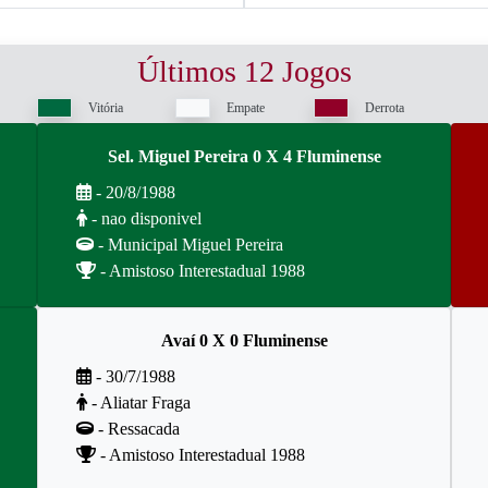
Últimos 12 Jogos
Vitória
Empate
Derrota
Sel. Miguel Pereira 0 X 4 Fluminense
- 20/8/1988
- nao disponivel
- Municipal Miguel Pereira
- Amistoso Interestadual 1988
Avaí 0 X 0 Fluminense
- 30/7/1988
- Aliatar Fraga
- Ressacada
- Amistoso Interestadual 1988