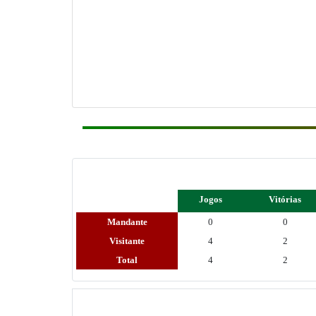
Jogos
Vitórias
Mandante
0
0
Visitante
4
2
Total
4
2