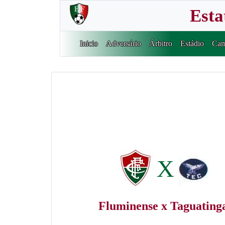
Esta
Inicio
Adversário
Árbitro
Estádio
Cam
X
Fluminense x Taguating