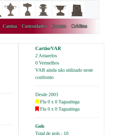
Camisa
Curiosidades
Contato
Créditos
Cartão/VAR
2 Amarelos
0 Vermelhos
VAR ainda não utilizado neste
confronto
Desde 2003
Flu 0 x 0 Taguatinga
Flu 0 x 0 Taguatinga
Gols
Total de gols - 10