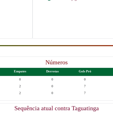
Números
Empates
Derrotas
Gols Pró
0
0
0
2
0
7
2
0
7
Sequência atual contra Taguatinga