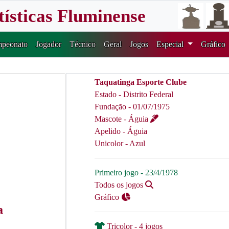
tísticas Fluminense
peonato
Jogador
Técnico
Geral
Jogos
Especial
Gráfico
Taquatinga Esporte Clube
Estado - Distrito Federal
Fundação - 01/07/1975
Mascote - Águia
Apelido - Águia
Unicolor - Azul
Primeiro jogo - 23/4/1978
Todos os jogos
Gráfico
a
Tricolor - 4 jogos