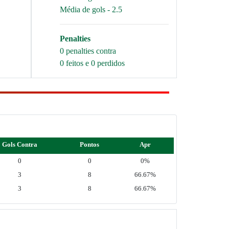
Média de gols - 2.5
Penalties
0 penalties contra
0 feitos e 0 perdidos
Gols Contra
Pontos
Apr
0
0
0%
3
8
66.67%
3
8
66.67%