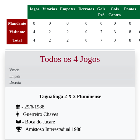
Jogos
Vitórias
Empates
Derrotas
Gols
Gols
Pontos
Pró
Contra
Mandante
0
0
0
0
0
0
0
Visitante
4
2
2
0
7
3
8
Total
4
2
2
0
7
3
8
Todos os 4 Jogos
Vitória
Empate
Derrota
Taguatinga 2 X 2 Fluminense
- 29/6/1988
- Guerreiro Chaves
- Boca do Jacaré
- Amistoso Interestadual 1988