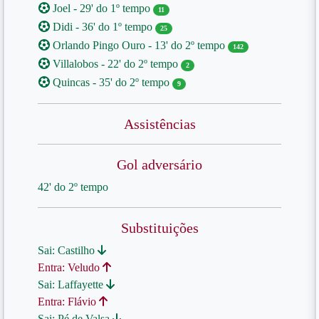
Joel - 29' do 1º tempo
11
Didi - 36' do 1º tempo
25
Orlando Pingo Ouro - 13' do 2º tempo
142
Villalobos - 22' do 2º tempo
2
Quincas - 35' do 2º tempo
9
Assistências
Gol adversário
42' do 2º tempo
Substituições
Sai: Castilho
Entra: Veludo
Sai: Laffayette
Entra: Flávio
Sai: Pé de Valsa