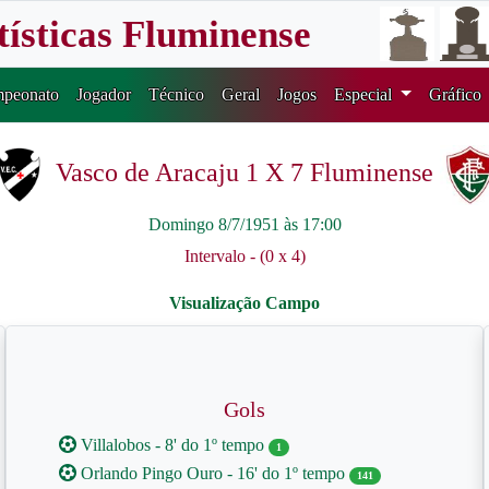
tísticas Fluminense
peonato
Jogador
Técnico
Geral
Jogos
Especial
Gráfico
Vasco de Aracaju 1 X 7 Fluminense
Domingo 8/7/1951 às 17:00
Intervalo - (0 x 4)
Gols
Villalobos - 8' do 1º tempo
1
Orlando Pingo Ouro - 16' do 1º tempo
141