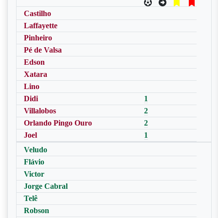
Castilho
Laffayette
Pinheiro
Pé de Valsa
Edson
Xatara
Lino
Didi
1
Villalobos
2
Orlando Pingo Ouro
2
Joel
1
Veludo
Flávio
Victor
Jorge Cabral
Telê
Robson