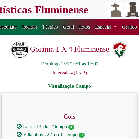
tísticas Fluminense
peonato
Jogador
Técnico
Geral
Jogos
Especial
Gráfico
Goiânia 1 X 4 Fluminense
Domingo 15/7/1951 às 17:00
Intervalo - (1 x 3)
Gols
Lino - 13' do 1º tempo
4
Villalobos - 22' do 1º tempo
3