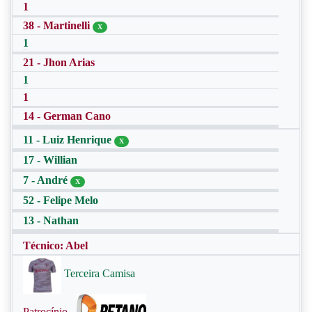
1
38 - Martinelli
X
1
21 - Jhon Arias
1
1
14 - German Cano
11 - Luiz Henrique
X
17 - Willian
7 - André
X
52 - Felipe Melo
13 - Nathan
Técnico: Abel
Terceira Camisa
Patrocínio -