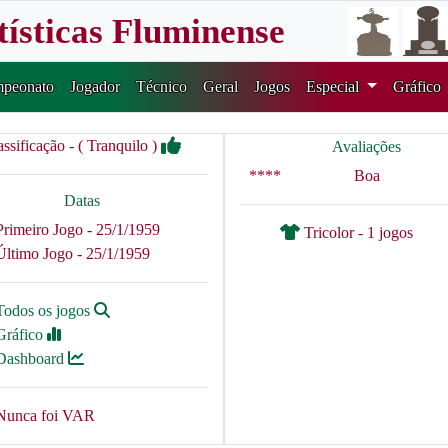
tísticas Fluminense
peonato
Jogador
Técnico
Geral
Jogos
Especial
Gráfico
assificação - ( Tranquilo )
Avaliações
****
Boa
Datas
Primeiro Jogo - 25/1/1959
Tricolor - 1 jogos
Último Jogo - 25/1/1959
Todos os jogos
Gráfico
Dashboard
Nunca foi VAR