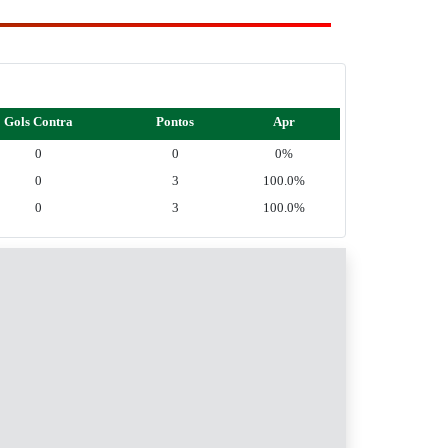
Gols Contra
Pontos
Apr
0
0
0%
0
3
100.0%
0
3
100.0%