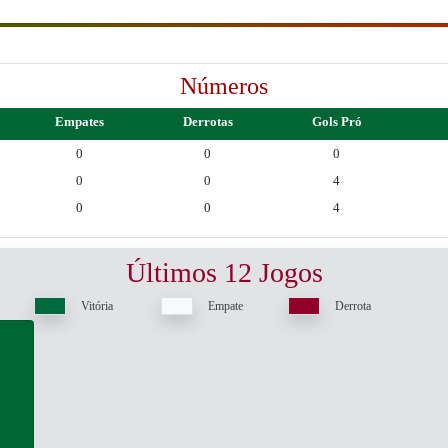
Números
Empates
Derrotas
Gols Pró
0
0
0
0
0
4
0
0
4
Últimos 12 Jogos
Vitória
Empate
Derrota