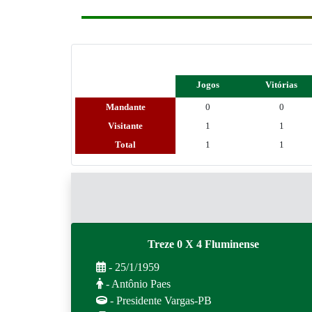
Jogos
Vitórias
Mandante
0
0
Visitante
1
1
Total
1
1
Treze 0 X 4 Fluminense
- 25/1/1959
- Antônio Paes
- Presidente Vargas-PB