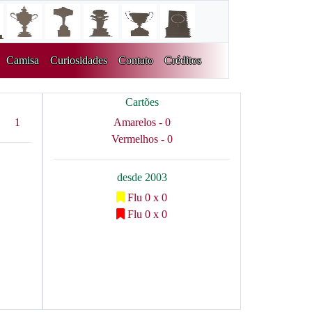
Camisa
Curiosidades
Contato
Créditos
Cartões
1
Amarelos - 0
Vermelhos - 0
desde 2003
Flu 0 x 0
Flu 0 x 0