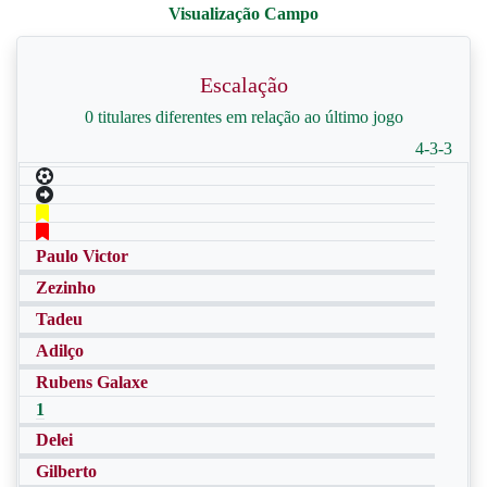
Escalação
0 titulares diferentes em relação ao último jogo
4-3-3
Paulo Victor
Zezinho
Tadeu
Adilço
Rubens Galaxe
1
Delei
Gilberto