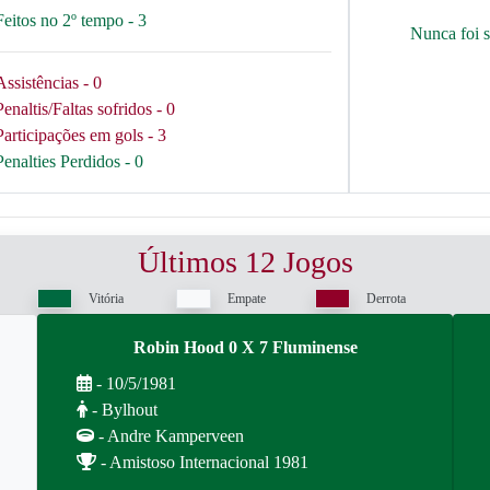
Feitos no 2º tempo - 3
Nunca foi 
Assistências - 0
Penaltis/Faltas sofridos - 0
Participações em gols - 3
Penalties Perdidos - 0
Últimos 12 Jogos
Vitória
Empate
Derrota
Robin Hood 0 X 7 Fluminense
- 10/5/1981
- Bylhout
- Andre Kamperveen
- Amistoso Internacional 1981