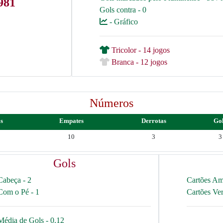
981
Gols contra - 0
- Gráfico
Tricolor - 14 jogos
Branca - 12 jogos
Números
as
Empates
Derrotas
Go
10
3
3
Gols
Cabeça - 2
Cartões Am
Com o Pé - 1
Cartões Ve
Média de Gols - 0.12