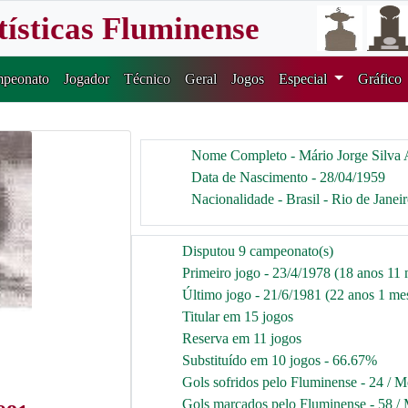
tísticas Fluminense
peonato
Jogador
Técnico
Geral
Jogos
Especial
Gráfico
Nome Completo - Mário Jorge Silva 
Data de Nascimento - 28/04/1959
Nacionalidade - Brasil - Rio de Janei
Disputou 9 campeonato(s)
Primeiro jogo - 23/4/1978 (18 anos 11 
Último jogo - 21/6/1981 (22 anos 1 mes
Titular em 15 jogos
Reserva em 11 jogos
Substituído em 10 jogos - 66.67%
Gols sofridos pelo Fluminense - 24 / M
Gols marcados pelo Fluminense - 58 / 