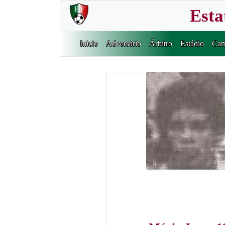
Esta
Inicio
Adversário
Árbitro
Estádio
Cam