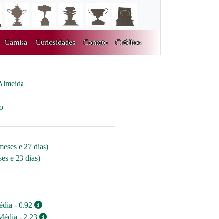
Camisa
Curiosidades
Contato
Créditos
Almeida
ro
meses e 27 dias)
es e 23 dias)
édia - 0.92
Média - 2.23