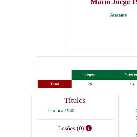
Mário Jorge 1
Atacante
Jogos
Vitori
Total
26
13
Títulos
Carioca 1980
Lesões (0)