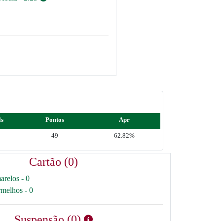
ls
Pontos
Apr
49
62.82%
Cartão (0)
arelos - 0
rmelhos - 0
Suspensão (0)