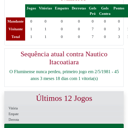
Jogos
Vitórias
Empates
Derrotas
Gols
Gols
Pontos
Pró
Contra
Mandante
0
0
0
0
0
0
0
Visitante
1
1
0
0
7
0
3
Total
1
1
0
0
7
0
3
Sequência atual contra Nautico
Itacoatiara
O Fluminense nunca perdeu, primeiro jogo em 2/5/1981 - 45
anos 3 meses 18 dias com 1 vitoria(s)
Últimos 12 Jogos
Vitória
Empate
Derrota