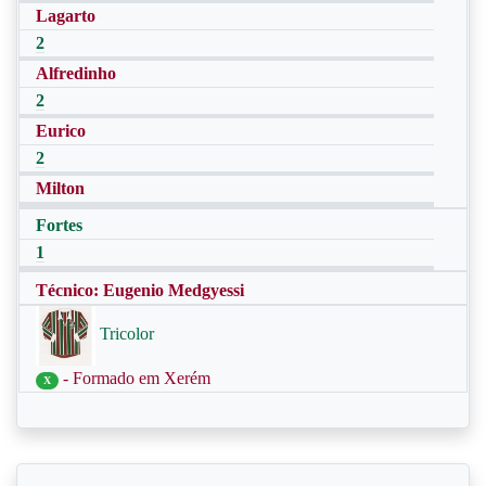
Lagarto
2
Alfredinho
2
Eurico
2
Milton
Fortes
1
Técnico: Eugenio Medgyessi
Tricolor
- Formado em Xerém
X