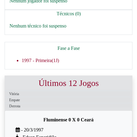
Nenhum jogador foi suspenso
Técnicos (0)
Nenhum técnico foi suspenso
Fase a Fase
1997 -
Primeira(1J)
Últimos 12 Jogos
Vitória
Empate
Derrota
Fluminense 0 X 0 Ceará
- 20/3/1997