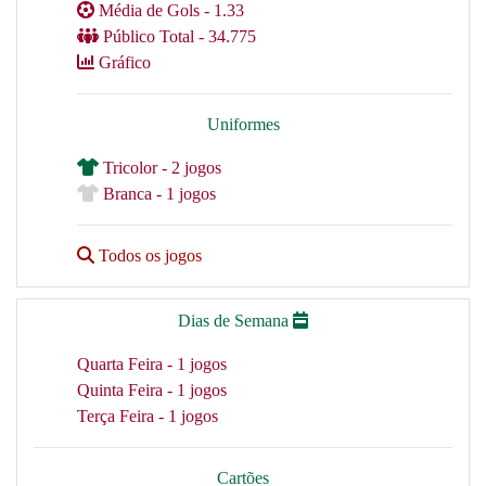
Média de Gols - 1.33
Público Total - 34.775
Gráfico
Uniformes
Tricolor - 2 jogos
Branca - 1 jogos
Todos os jogos
Dias de Semana
Quarta Feira - 1 jogos
Quinta Feira - 1 jogos
Terça Feira - 1 jogos
Cartões