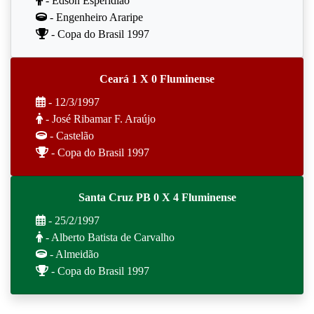
- Edson Esperidião
- Engenheiro Araripe
- Copa do Brasil 1997
Ceará 1 X 0 Fluminense
- 12/3/1997
- José Ribamar F. Araújo
- Castelão
- Copa do Brasil 1997
Santa Cruz PB 0 X 4 Fluminense
- 25/2/1997
- Alberto Batista de Carvalho
- Almeidão
- Copa do Brasil 1997