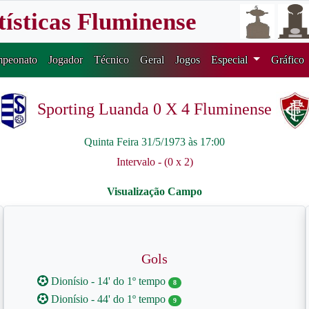
tísticas Fluminense
peonato
Jogador
Técnico
Geral
Jogos
Especial
Gráfico
Sporting Luanda 0 X 4 Fluminense
Quinta Feira 31/5/1973 às 17:00
Intervalo - (0 x 2)
Gols
Dionísio - 14' do 1º tempo
8
Dionísio - 44' do 1º tempo
9