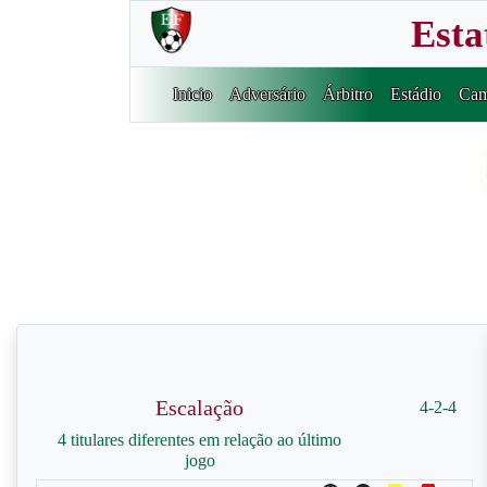
Esta
Inicio
Adversário
Árbitro
Estádio
Cam
Escalação
4-2-4
4 titulares diferentes em relação ao último
jogo