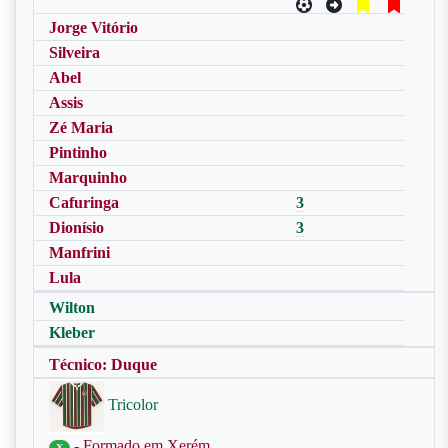
Jorge Vitório
Silveira
Abel
Assis
Zé Maria
Pintinho
Marquinho
Cafuringa
3
Dionísio
3
Manfrini
Lula
Wilton
Kleber
Técnico: Duque
Tricolor
- Formado em Xerém
X