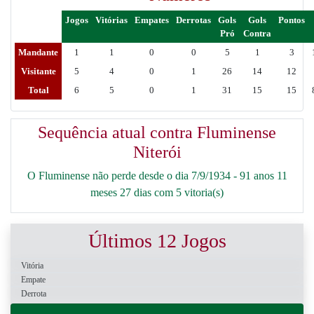
Jogos
Vitórias
Empates
Derrotas
Gols
Gols
Pontos
Pró
Contra
Mandante
1
1
0
0
5
1
3
Visitante
5
4
0
1
26
14
12
Total
6
5
0
1
31
15
15
Sequência atual contra Fluminense
Niterói
O Fluminense não perde desde o dia 7/9/1934 - 91 anos 11
meses 27 dias com 5 vitoria(s)
Últimos 12 Jogos
Vitória
Empate
Derrota