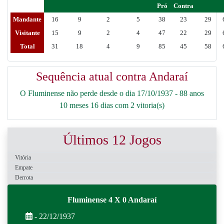
Pró
Contra
Mandante
16
9
2
5
38
23
29
Visitante
15
9
2
4
47
22
29
Total
31
18
4
9
85
45
58
Sequência atual contra Andaraí
O Fluminense não perde desde o dia 17/10/1937 - 88 anos
10 meses 16 dias com 2 vitoria(s)
Últimos 12 Jogos
Vitória
Empate
Derrota
Fluminense 4 X 0 Andaraí
- 22/12/1937