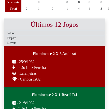
Visitante
0
0
0
0
0
0
0
Total
2
1
0
1
4
4
3
Últimos 12 Jogos
Vitória
Empate
Derrota
Fluminense 2 X 3 Andaraí
- 25/9/1932
- João Luiz Ferreira
- Laranjeiras
- Carioca 1932
Fluminense 2 X 1 Brasil RJ
- 21/8/1932
- João Luiz Ferreira