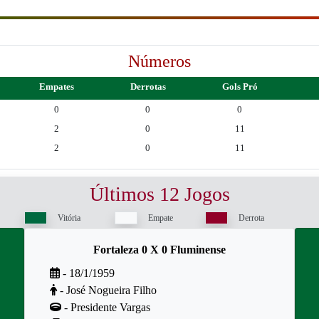
Números
Empates
Derrotas
Gols Pró
0
0
0
2
0
11
2
0
11
Últimos 12 Jogos
Vitória
Empate
Derrota
Fortaleza 0 X 0 Fluminense
- 18/1/1959
- José Nogueira Filho
- Presidente Vargas