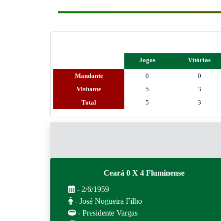
Jogos
Vitórias
Mandante
0
0
Visitante
5
3
Total
5
3
Ceará 0 X 4 Fluminense
- 2/6/1959
- José Nogueira Filho
- Presidente Vargas