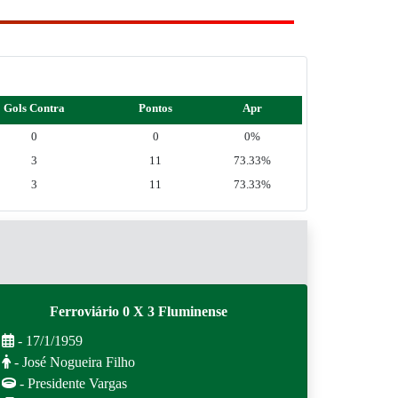
Gols Contra
Pontos
Apr
0
0
0%
3
11
73.33%
3
11
73.33%
Ferroviário 0 X 3 Fluminense
- 17/1/1959
- José Nogueira Filho
- Presidente Vargas