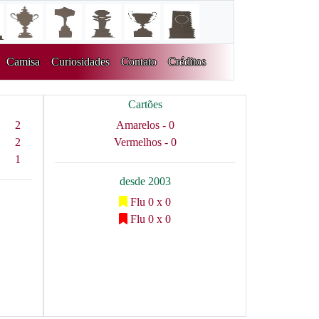
Camisa
Curiosidades
Contato
Créditos
Cartões
2
Amarelos - 0
2
Vermelhos - 0
1
desde 2003
Flu 0 x 0
Flu 0 x 0