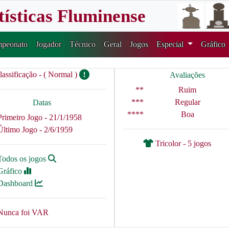
tísticas Fluminense
peonato
Jogador
Técnico
Geral
Jogos
Especial
Gráfico
lassificação - ( Normal )
Avaliações
**
Ruim
***
Regular
Datas
****
Boa
Primeiro Jogo - 21/1/1958
Último Jogo - 2/6/1959
Tricolor - 5 jogos
Todos os jogos
Gráfico
Dashboard
Nunca foi VAR