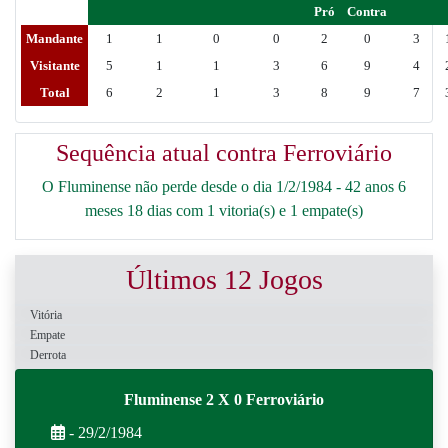
Pró
Contra
Mandante
1
1
0
0
2
0
3
Visitante
5
1
1
3
6
9
4
Total
6
2
1
3
8
9
7
Sequência atual contra Ferroviário
O Fluminense não perde desde o dia 1/2/1984 - 42 anos 6
meses 18 dias com 1 vitoria(s) e 1 empate(s)
Últimos 12 Jogos
Vitória
Empate
Derrota
Fluminense 2 X 0 Ferroviário
- 29/2/1984