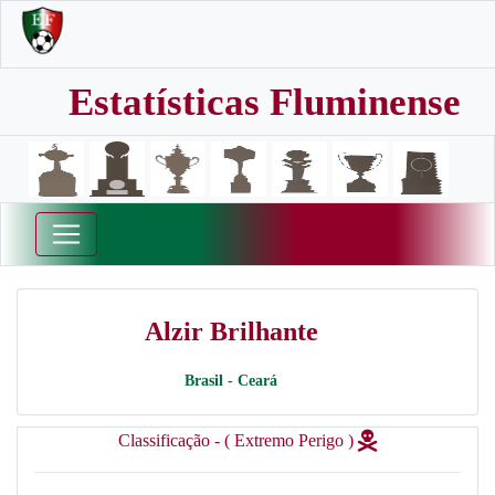
Estatísticas Fluminense
Alzir Brilhante
Brasil - Ceará
Classificação - ( Extremo Perigo )