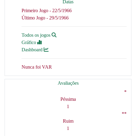
Datas
Primeiro Jogo - 22/5/1966
Último Jogo - 29/5/1966
Todos os jogos
Gráfico
Dashboard
Nunca foi VAR
Avaliações
*
Péssima
1
**
Ruim
1