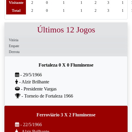
Visitante
2
0
1
1
2
3
1
Total
2
0
1
1
2
3
1
Últimos 12 Jogos
Vitória
Empate
Derrota
Fortaleza 0 X 0 Fluminense
- 29/5/1966
- Alzir Brilhante
- Presidente Vargas
- Torneio de Fortaleza 1966
Ferroviário 3 X 2 Fluminense
- 22/5/1966
- Alzir Brilhante