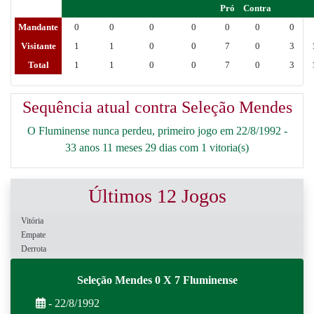
Pró
Contra
Mandante
0
0
0
0
0
0
0
Visitante
1
1
0
0
7
0
3
Total
1
1
0
0
7
0
3
Sequência atual contra Seleção Mendes
O Fluminense nunca perdeu, primeiro jogo em 22/8/1992 -
33 anos 11 meses 29 dias com 1 vitoria(s)
Últimos 12 Jogos
Vitória
Empate
Derrota
Seleção Mendes 0 X 7 Fluminense
- 22/8/1992