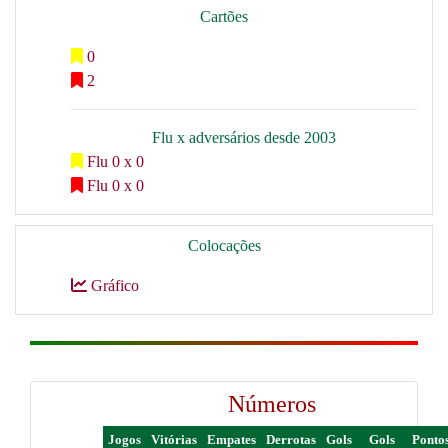
Cartões
0
2
Flu x adversários desde 2003
Flu 0 x 0
Flu 0 x 0
Colocações
Gráfico
Números
Jogos
Vitórias
Empates
Derrotas
Gols
Gols
Ponto