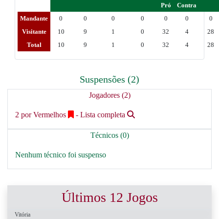
Pró
Contra
Mandante
0
0
0
0
0
0
0
Visitante
10
9
1
0
32
4
28
Total
10
9
1
0
32
4
28
Suspensões (2)
Jogadores (2)
2 por Vermelhos
- Lista completa
Técnicos (0)
Nenhum técnico foi suspenso
Últimos 12 Jogos
Vitória