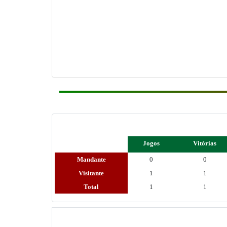
Jogos
Vitórias
Mandante
0
0
Visitante
1
1
Total
1
1