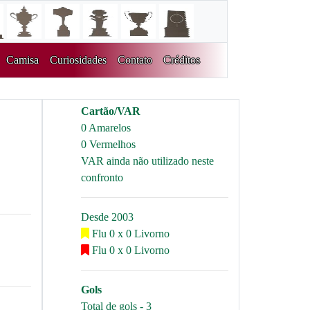
Camisa
Curiosidades
Contato
Créditos
Cartão/VAR
0 Amarelos
0 Vermelhos
VAR ainda não utilizado neste
confronto
Desde 2003
Flu 0 x 0 Livorno
Flu 0 x 0 Livorno
Gols
Total de gols - 3