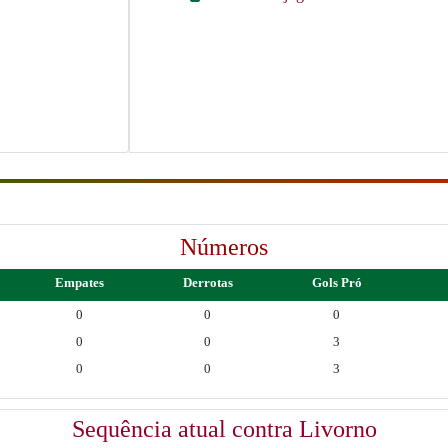
Números
Empates
Derrotas
Gols Pró
0
0
0
0
0
3
0
0
3
Sequência atual contra Livorno