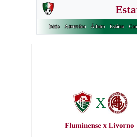
Esta
Inicio
Adversário
Árbitro
Estádio
Cam
X
Fluminense x Livorno