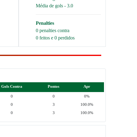
Média de gols - 3.0
Penalties
0 penalties contra
0 feitos e 0 perdidos
Gols Contra
Pontos
Apr
0
0
0%
0
3
100.0%
0
3
100.0%