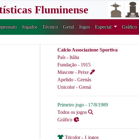
tísticas Fluminense
peonato
Jogador
Técnico
Geral
Jogos
Especial
Gráfico
Calcio Associazione Sportiva
País - Itália
Fundação - 1915
Mascote - Peixe
Apelido - Grenás
Unicolor - Grená
Primeiro jogo - 17/8/1989
Todos os jogos
Gráfico
Tricolor - 1 jogos