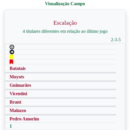
Escalação
4 titulares diferentes em relação ao último jogo
2-3-5
Batatais
Moysés
Guimarães
Vicentini
Brant
Malazzo
Pedro Amorim
1