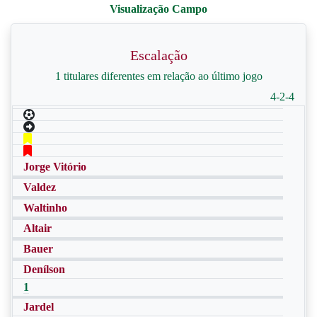
Escalação
1 titulares diferentes em relação ao último jogo
4-2-4
Jorge Vitório
Valdez
Waltinho
Altair
Bauer
Denílson
1
Jardel