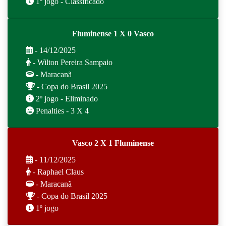
1º jogo - Classificado
Fluminense 1 X 0 Vasco
- 14/12/2025
- Wilton Pereira Sampaio
- Maracanã
- Copa do Brasil 2025
2º jogo - Eliminado
Penalties - 3 X 4
Vasco 2 X 1 Fluminense
- 11/12/2025
- Raphael Claus
- Maracanã
- Copa do Brasil 2025
1º jogo