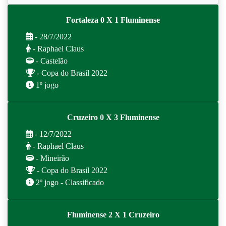
Fortaleza 0 X 1 Fluminense
- 28/7/2022
- Raphael Claus
- Castelão
- Copa do Brasil 2022
1º jogo
Cruzeiro 0 X 3 Fluminense
- 12/7/2022
- Raphael Claus
- Mineirão
- Copa do Brasil 2022
2º jogo - Classificado
Fluminense 2 X 1 Cruzeiro