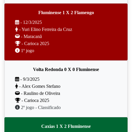
Fluminense 1 X 2 Flamengo
- 12/3/2025
- Yuri Elino Ferreira da Cruz
- Maracanã
- Carioca 2025
1º jogo
Volta Redonda 0 X 0 Fluminense
- 9/3/2025
- Alex Gomes Stefano
- Raulino de Oliveira
- Carioca 2025
2º jogo - Classificado
Caxias 1 X 2 Fluminense