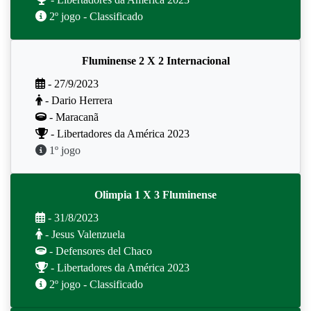
2º jogo - Classificado
Fluminense 2 X 2 Internacional
- 27/9/2023
- Dario Herrera
- Maracanã
- Libertadores da América 2023
1º jogo
Olimpia 1 X 3 Fluminense
- 31/8/2023
- Jesus Valenzuela
- Defensores del Chaco
- Libertadores da América 2023
2º jogo - Classificado