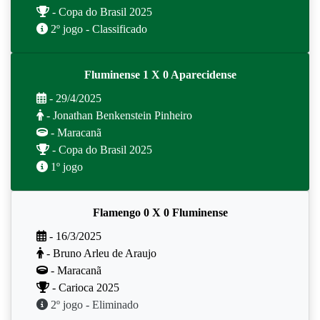
- Copa do Brasil 2025
2º jogo - Classificado
Fluminense 1 X 0 Aparecidense
- 29/4/2025
- Jonathan Benkenstein Pinheiro
- Maracanã
- Copa do Brasil 2025
1º jogo
Flamengo 0 X 0 Fluminense
- 16/3/2025
- Bruno Arleu de Araujo
- Maracanã
- Carioca 2025
2º jogo - Eliminado