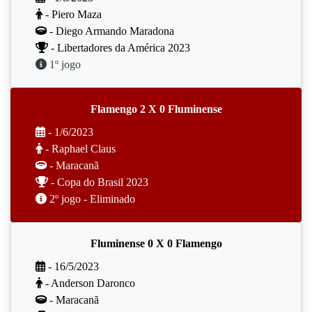
- Piero Maza
- Diego Armando Maradona
- Libertadores da América 2023
1º jogo
Flamengo 2 X 0 Fluminense
- 1/6/2023
- Raphael Claus
- Maracanã
- Copa do Brasil 2023
2º jogo - Eliminado
Fluminense 0 X 0 Flamengo
- 16/5/2023
- Anderson Daronco
- Maracanã