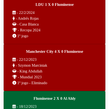
LDU 1 X 0 Fluminense
- 22/2/2024
- Andrés Rojas
- Casa Blanca
- Recopa 2024
1º jogo
Manchester City 4 X 0 Fluminense
- 22/12/2023
- Szymon Marciniak
- King Abdullah
- Mundial 2023
1º jogo - Eliminado
Fluminense 2 X 0 Al Ahly
- 18/12/2023