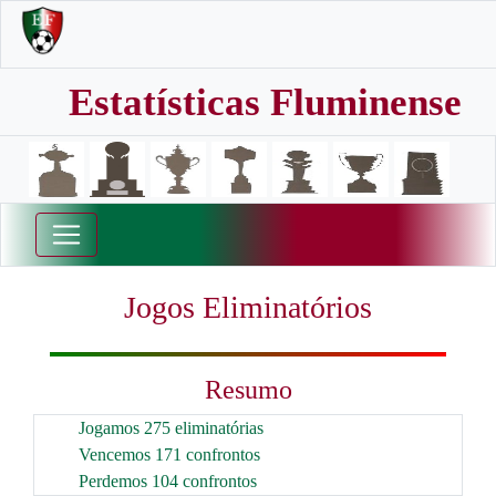
Estatísticas Fluminense
Jogos Eliminatórios
Resumo
Jogamos 275 eliminatórias
Vencemos 171 confrontos
Perdemos 104 confrontos