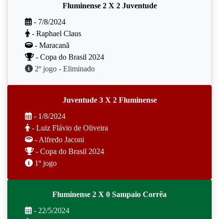
Fluminense 2 X 2 Juventude
- 7/8/2024
- Raphael Claus
- Maracanã
- Copa do Brasil 2024
2º jogo - Eliminado
Juventude 3 X 2 Fluminense
- 1/8/2024
- Luiz Flávio de Oliveira
- Alfredo Jaconi
- Copa do Brasil 2024
1º jogo
Fluminense 2 X 0 Sampaio Corrêa
- 22/5/2024