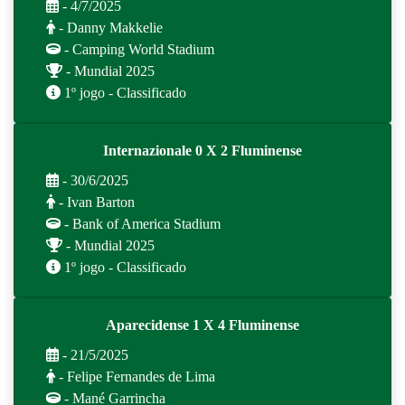
- 4/7/2025
- Danny Makkelie
- Camping World Stadium
- Mundial 2025
1º jogo - Classificado
Internazionale 0 X 2 Fluminense
- 30/6/2025
- Ivan Barton
- Bank of America Stadium
- Mundial 2025
1º jogo - Classificado
Aparecidense 1 X 4 Fluminense
- 21/5/2025
- Felipe Fernandes de Lima
- Mané Garrincha