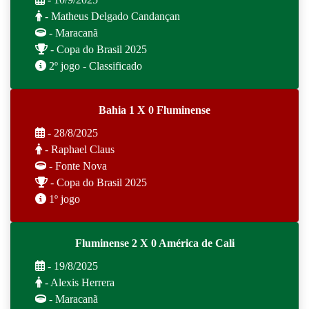
- Matheus Delgado Candançan
- Maracanã
- Copa do Brasil 2025
2º jogo - Classificado
Bahia 1 X 0 Fluminense
- 28/8/2025
- Raphael Claus
- Fonte Nova
- Copa do Brasil 2025
1º jogo
Fluminense 2 X 0 América de Cali
- 19/8/2025
- Alexis Herrera
- Maracanã