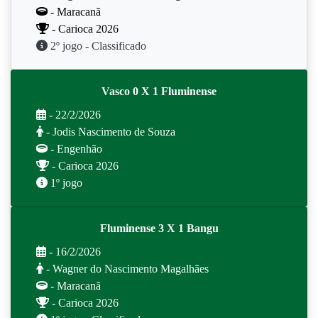
- Maracanã
- Carioca 2026
2º jogo - Classificado
Vasco 0 X 1 Fluminense
- 22/2/2026
- Jodis Nascimento de Souza
- Engenhão
- Carioca 2026
1º jogo
Fluminense 3 X 1 Bangu
- 16/2/2026
- Wagner do Nascimento Magalhães
- Maracanã
- Carioca 2026