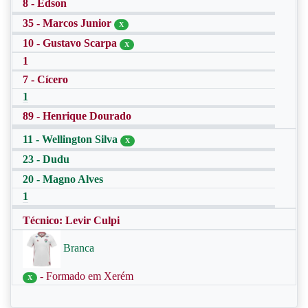
8 - Édson
35 - Marcos Junior
X
10 - Gustavo Scarpa
X
1
7 - Cícero
1
89 - Henrique Dourado
11 - Wellington Silva
X
23 - Dudu
20 - Magno Alves
1
Técnico: Levir Culpi
Branca
- Formado em Xerém
X