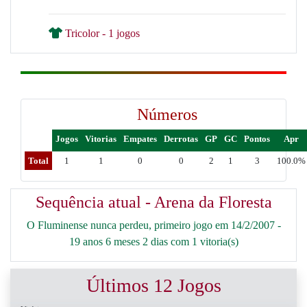
Tricolor - 1 jogos
Números
Jogos
Vitorias
Empates
Derrotas
GP
GC
Pontos
Apr
Total
1
1
0
0
2
1
3
100.0%
Sequência atual - Arena da Floresta
O Fluminense nunca perdeu, primeiro jogo em 14/2/2007 -
19 anos 6 meses 2 dias com 1 vitoria(s)
Últimos 12 Jogos