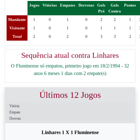
Jogos
Vitórias
Empates
Derrotas
Gols
Gols
Pontos
Pró
Contra
Mandante
1
0
1
0
2
2
1
Visitante
1
0
1
0
1
1
1
Total
2
0
2
0
3
3
2
Sequência atual contra Linhares
O Fluminense só empatou, primeiro jogo em 18/2/1994 - 32
anos 6 meses 1 dias com 2 empate(s)
Últimos 12 Jogos
Vitória
Empate
Derrota
Linhares 1 X 1 Fluminense